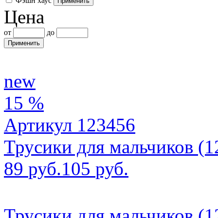
Фэшн хаус
Цена
от
до
new
15 %
Артикул 123456
Трусики для мальчиков (12
89
руб.
105
руб.
Трусики для мальчиков (12